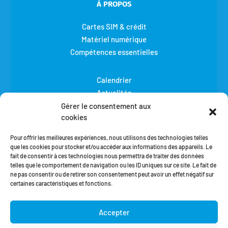
À PROPOS
Cartes SIM & crédit
Matériel numérique
Compétences essentielles
Calendrier
Actualités
Aide
Gérer le consentement aux
cookies
Connaître Emmaüs Connect
Pour offrir les meilleures expériences, nous utilisons des technologies telles
RETROUVEZ-NOUS AUSSI SUR...
que les cookies pour stocker et/ou accéder aux informations des appareils. Le
fait de consentir à ces technologies nous permettra de traiter des données
telles que le comportement de navigation ou les ID uniques sur ce site. Le fait de
ne pas consentir ou de retirer son consentement peut avoir un effet négatif sur
certaines caractéristiques et fonctions.
lesrelaisnumeriques@emmaus-connect.org
Accepter